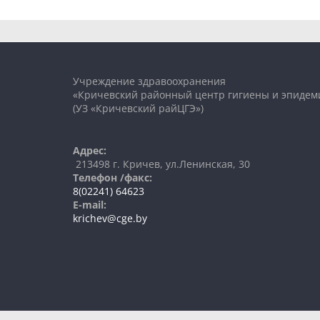
Учреждение здравоохранения
«Кричевский районный центр гигиены и эпидем
(УЗ «Кричевский райЦГЭ»)
Адрес:
213498 г. Кричев, ул.Ленинская, 30
Телефон /факс:
8(02241) 64623
E-mail:
krichev@cge.by