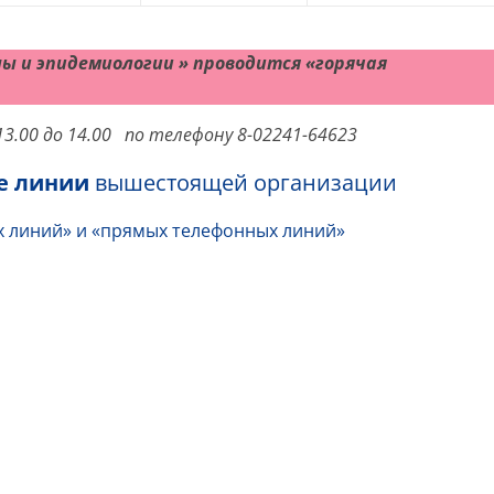
ны и эпидемиологии » проводится «горячая
 13.00 до 14.00 по телефону 8-02241-64623
е линии
вышестоящей организации
х линий» и «прямых телефонных линий»