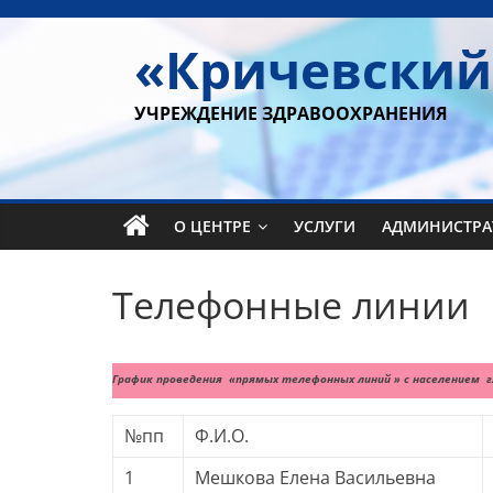
Перейти
к
«Кричевский
содержимому
УЧРЕЖДЕНИЕ ЗДРАВООХРАНЕНИЯ
О ЦЕНТРЕ
УСЛУГИ
АДМИНИСТРА
Телефонные линии
График проведения «прямых телефонных линий » с населением гл
№пп
Ф.И.О.
1
Мешкова Елена Васильевна